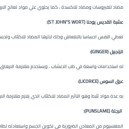
مضاد للفيروسات ومضاد للاكسدة ، كما يحتوي علي مواد تعالج الارق
عشبة القديس يوحنا
(ST JOHN”S WORT)
:
تعطي النفس احساسا بالانتعاش وذلك لاثرها المضاد للاكتئاب وتحسين
الزنجبيل
(GINGER)
:
له استخدامات واسعة في طب الاعشاب ، ويستخدم متلازمة الارهاق في
عرق السوس
(LICORICE)
:
به عدة مواد تثبط وهو التاثير المضاد للاكتئاب الذي يلازم متلازمة الا
الرجلة
(PUNSLAME)
:
المغنسيوم من المعادن الضرورية في تكوين الجسم واستعادته لطاقته