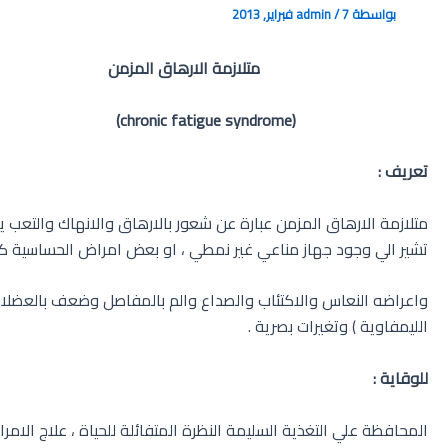
بواسطة
7 فبراير, 2013
/
admin
متلازمة الارهاق المزمن
(chronic fatigue syndrome)
تعريف :
متلازمة الارهاق المزمن عبارة عن شعور بالارهاق والانهاك والتعب 
تشير الي وجود جهاز مناعي غير نمطي ، او بعض امراض الحساسية كال
واعراضه النعاس والاكتئاب والصداع والم بالمفاصل وضعف بالعضل
الليمفاوية ) وتغيرات بصرية .
للوقاية :
المحافظة علي التغذية السليمة النظرة المتفائلة للحياة ، علاج الامر