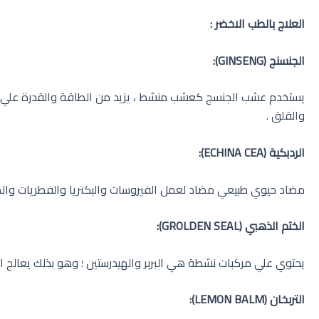
العلاج بالطب الاخضر :
الجنسنج
(GINSENG)
:
يستخدم عشب الجنسج كعشب منشط ، يزيد من الطاقة والقدرة علي الترك
والقلق .
الردبكية
(ECHINA CEA)
:
مضاد حيوي طبيعي مضاد لعمل الفيروسات والبكتريا والفطريات والطف
الختم الذهبي
(GROLDEN SEAL)
:
يحتوي علي مركبات نشطة هي البربر والهيدرستين ؛ وهو بذلك يعالج ا
التربخان
(LEMON BALM)
: