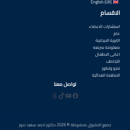
English (UK)
الاقسام
استشارات الاعضاء
عام
التربية الايجابية
معلومة سريعه
اغانى الاطفال
التخاطب
نمو وتطور
الانظمة الغذائية
تواصل معنا
فيسبوك
تيك توك
يوتيوب
ثريدز
جميع الحقوق محفوظة © 2026 دكتور احمد سعيد دبور