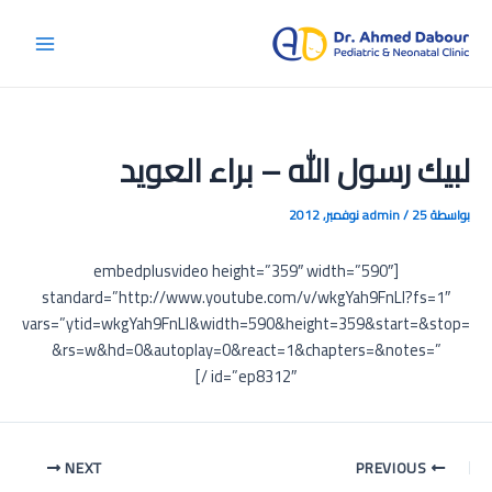
خطي
لى
Main
لمحتوى
Menu
لبيك رسول الله – براء العويد
بواسطة
25 نوفمبر, 2012
/
admin
[embedplusvideo height=”359″ width=”590″
standard=”http://www.youtube.com/v/wkgYah9FnLI?fs=1″
vars=”ytid=wkgYah9FnLI&width=590&height=359&start=&stop=
&rs=w&hd=0&autoplay=0&react=1&chapters=&notes=”
id=”ep8312″ /]
Post
NEXT
PREVIOUS