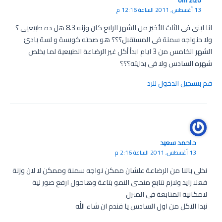
13 أغسطس, 2011 الساعة 12:16 م
انا ابنى فى الثلث الأخير من الشهر الرابع كان وزنه 8.3 هل ده طبيعيى ؟
ولا حنواجه سمنة فى المستقبل؟؟؟ هو صحته كويسة و لسة بادئ
الشهر الخامس من 3 ايام ابدأ أكل غير الرضاعة الطبيعية لما يخلص
شهره السادس ولا فى بدايته؟؟؟
قم بتسجيل الدخول للرد
د.احمد سعيد
13 أغسطس, 2011 الساعة 2:16 م
نخلى بالنا من الرضاعة علشان ممكن نواجه سمنة وممكن لا لان وزنة
فعلا زايد ولازم نتابع منحنى النمو بتاعة وهاحول ارفع صور لية
لامكانية المتابعة فى المنزل
نبدا الاكل من اول السادس يا فندم ان شاء الله