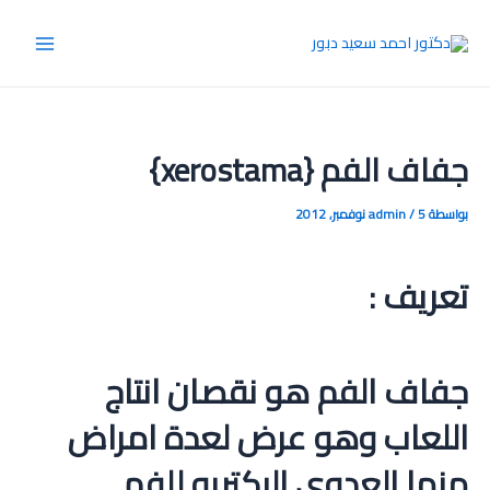
خطي
لى
Main
لمحتوى
Menu
جفاف الفم {xerostama}
بواسطة
5 نوفمبر, 2012
/
admin
تعريف :
جفاف الفم هو نقصان انتاج
اللعاب وهو عرض لعدة امراض
منها العدوي البكتريه للفم