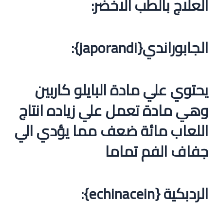
العلاج بالطب الاخضر:
الجابوراندي{japorandi}:
يحتوي علي مادة البايلو كاربين
وهي مادة تعمل علي زياده انتاج
اللعاب مائة ضعف مما يؤدي الي
جفاف الفم تماما
الردبكية {echinacein}: