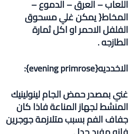
اللعاب – العرق – الدموع –
المخاط{ يمكن غلي مسحوق
الفلفل الاحمر او اكل ثمارة
الطازجه .
الاخدديه{evening primrose}:
غني بمصدر حمض الجام لينولينيك
المنشط لجهاز المناعة فاذا كان
جفاف الفم بسبب متلازمة جوجرين
فانه مفيد جدا .