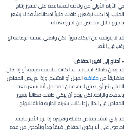
في الأيام الأولي من ولادته للمساعدة على تحفيز إنتاج
الحليب. إذا كنت ترضعين طفلك حليباً اصطناعياً، قد لا يشعر
بالجوع خلال ساعتين من آخر رضعة له.
قد لا يتوقف عن البكاء فوراً، لكن واصلي عملية الرضاعة لو
رغب في الأمر.
•
أحتاج إلى تغيير الحفاض
قد يعلن طفلك احتجاجه غذا كانت ملابسه ضيقة، أو إذا كان
متضايقاً من
حفاضه
المبلل أو المتسخ. وإذا لم يكن الحفاض
المبلل يثير أي ضيق لديه، فمن المحتمل أنه يشعر معه
بالدفء والراحة. لكن يرجح أن يبكي طفلك مطالباً بتغيير
الحفاض في الحال إذا كانت بشرته الطرية قابلة للتهيّج.
قد يلبي تفقّد حفاض طفلك وتغييره إذا لزم الأمر حاجته.
احرصي على ألا يكون الحفاض ضيقاً جداً وتأكدي من عدم