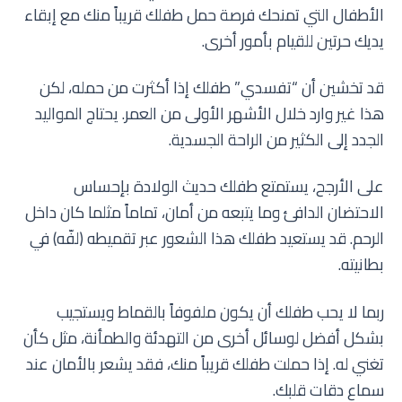
الأطفال التي تمنحك فرصة حمل طفلك قريباً منك مع إبقاء
يديك حرتين للقيام بأمور أخرى.
قد تخشين أن “تفسدي” طفلك إذا أكثرت من حمله، لكن
هذا غير وارد خلال الأشهر الأولى من العمر. يحتاج المواليد
الجدد إلى الكثير من الراحة الجسدية.
على الأرجح، يستمتع طفلك حديث الولادة بإحساس
الاحتضان الدافئ وما يتبعه من أمان، تماماً مثلما كان داخل
الرحم. قد يستعيد طفلك هذا الشعور عبر تقميطه (لفّه) في
بطانيته.
ربما لا يحب طفلك أن يكون ملفوفاً بالقماط ويستجيب
بشكل أفضل لوسائل أخرى من التهدئة والطمأنة، مثل كأن
تغني له. إذا حملت طفلك قريباً منك، فقد يشعر بالأمان عند
سماع دقات قلبك.