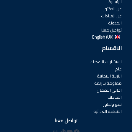
الرئيسية
عن الدكتور
عن العيادات
المدونة
تواصل معنا
English (UK)
الاقسام
استشارات الاعضاء
عام
التربية الايجابية
معلومة سريعه
اغانى الاطفال
التخاطب
نمو وتطور
الانظمة الغذائية
تواصل معنا
فيسبوك
تيك توك
يوتيوب
ثريدز