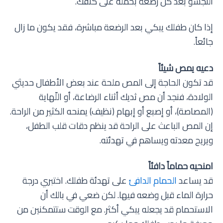
التجشؤ بعد كل رضعة بحمله على كتفك.
إذا كان طفلك يبكي بعد الرضعة مباشرة، فقد يكون ما زال
جائعاً.
دعيه يمص شيئاً
قد تكون الحاجة إلى المص ملحة عند بعض الأطفال حديثي
الولادة، فنجد أن مص ثديك أثناء الرضاعة، أو اللّهاية
(المصاصة)، أو إصبع أو إبهام (نظيف) يمنحه الكثير من الراحة.
إن المص الباعث على الراحة قد ينظم دقات قلب الطفل،
ويريح معدته ويساهم في تهدئته.
امنحيه حماماً دافئاً
قد يساعد
الحمام الدافئ
على تهدئة طفلك. اختبري درجة
حرارة الماء قبل وضعه فيها. لكن ضعي في بالك أن
الاستحمام قد يجعله يبكي أكثر. مع الوقت ستتمكنين من