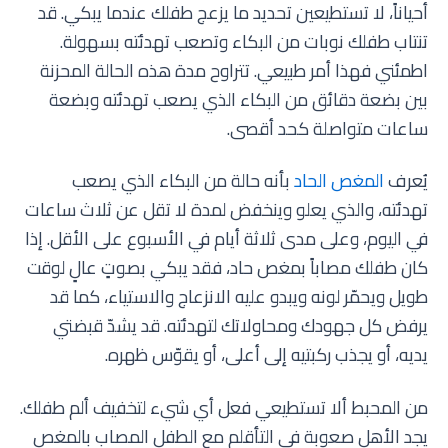
أحياناً، لا تستطيعين تحديد ما يزعج طفلك عندما يبكي. قد
تنتاب طفلك نوبات من البكاء وتصعب تهدئته بسهولة.
اطمئني فهذا أمر طبيعي. تتراوح مدة هذه الحالة المحزنة
بين بضعة دقائق من البكاء الذي يصعب تهدئته وبضعة
ساعات متواصلة كحد أقصى.
يُعرف
المغص الحاد
بأنه حالة من البكاء الذي يصعب
تهدئته، والذي يعلو وينخفض لمدة لا تقل عن ثلاث ساعات
في اليوم، وعلى مدى ثلاثة أيام في الأسبوع على الأقل. إذا
كان طفلك مصاباً بمغص حاد، فقد يبكي بصوتٍ عالٍ لوقت
طويل ويحمّر لونه ويبدو عليه الانزعاج والاستياء، كما قد
يرفض كل جهودك ومحاولاتك لتهدئته. قد يشدّ قبضتي
يديه، أو يجذب ركبتيه إلى أعلى، أو يقوّس ظهره.
من المحبط ألا تستطيعي فعل أي شيء لتخفيف ألم طفلك.
يجد الأهل صعوبة في التأقلم مع الطفل المصاب بالمغص