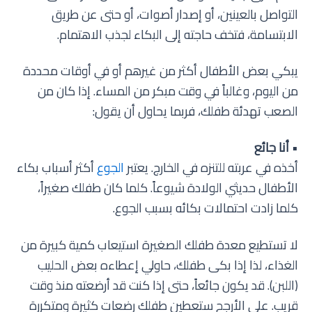
التواصل بالعينين، أو إصدار أصوات، أو حتى عن طريق
الابتسامة، فتخف حاجته إلى البكاء لجذب الاهتمام.
يبكي بعض الأطفال أكثر من غيرهم أو في أوقات محددة
من اليوم، وغالباً في وقت مبكر من المساء. إذا كان من
الصعب تهدئة طفلك، فربما يحاول أن يقول:
•
أنا جائع
أخذه في عربته للتنزه في الخارج. يعتبر
الجوع
أكثر أسباب بكاء
الأطفال حديثي الولادة شيوعاً. كلما كان طفلك صغيراً،
كلما زادت احتمالات بكائه بسبب الجوع.
لا تستطيع معدة طفلك الصغيرة استيعاب كمية كبيرة من
الغذاء، لذا إذا بكى طفلك، حاولي إعطاءه بعض الحليب
(اللبن). قد يكون جائعاً، حتى إذا كنت قد أرضعته منذ وقت
قريب. على الأرجح ستعطين طفلك رضعات كثيرة ومتكررة