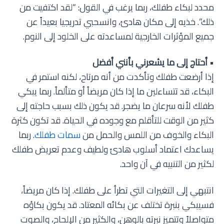
محدد لبكاء طفلك، ربما يرغب في القول: “لقد اكتفيت من
ذلك”. خذيه إلى مكان هادئ، وانسحبي تدريجيا بعيداً عن
جميع المؤثرات الخارجية لمساعدته على الخلود إلى النوم.
•
أحتاج إلى ما يشعرني بأنني أفضل
إذا أرضعت طفلك وتأكدت من أنه مرتاح، لكنه استمر في
البكاء، قد تتساءلين ما إذا كان مريضاً أو متألماً. ربما يبكي
طفلك لأنه سرعان ما يضجر. قد يكون ذلك بسبب حاجته إلى
كثير من الوقت للتأقلم مع وجوده في الحياة. قد تكون كثرة
البكاء والخوف من اللمس والحمل من
سمات طفلك
. ربما
يساعدك اعتماد أسلوب هادئ ولطيف وعدم تعريض طفلك
لكثير من التنبيه في آن واحد.
انتبهي إلى التغيرات التي تطرأ على طفلك. إذا كان مريضاً،
فسيبكي بنبرة تختلف عن بكائه المعتاد. قد يكون بكاؤه
متواصلاً وتتميز نبرته بالوهن، والكثير من الإلحاح، والصوت