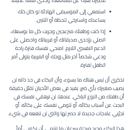
قصيرة بعيداً عن مسامعك. وخذي نفساً عميقاً.
استمعي إلى الموسيقى الهادئة لو كان ذلك
يساعدك واسترخي للحظة أو اثنتين.
إذا كنت وطفلك منزعجين وجربت كل ما بوسعك،
اتصلي بإحدى صديقاتك أو قريباتك واحصلي على
الدعم النفسي اللازم. امنحي نفسك فترة راحة
ودعي شخصاً آخر مثل زوجك أو المربية يتولى أمر
الطفل لفترة.
تذكري أن ليس هناك ما يسوء، وأن البكاء في حد ذاته لن
يصيب صغيرك بأي ضرر. يفيد في بعض الأحيان تقبّل حقيقة
أن طفلك من النوع الباكي. عندها، لن ترهقي نفسك في
البحث عن أسباب بكائه، أو تلومي نفسك على بكائه، أو
تجرّبي علاجات جديدة لا حصر لها والتي لن تنفعه في شيء.
هذا البكاء مجرد مرحلة سرعان ما تنتهي. أن تكوني أماً