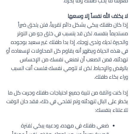
معرفة ما يحب طفلك وما يكره.
لا يكلف الله نفساً إلا وسعها
إذا كان طفلك يبكي بشكل دائم تقريباً، فلن يلحق ضرراً
مستديماً بنفسه. لكن قد يتسبب في خلق جو من التوتر
والحيرة لديك ولدى زوجك. إذا بدا طفلك غير سعيد بوجوده
في هذه الحياة ويظهر أنه يقاوم كل المحاولات لإسعاده أو
تهدئته، فمن الصعب أن تمنعي نفسك من الإحساس
بالرفض والإحباط. لكن لا تلومي نفسك فلست أنت السبب
وراء بكاء طفلك.
إذا كنت واثقة من تلبية جميع احتياجات طفلك وجربت كل ما
يخطر على البال لتهدئته ولم تفلحي في ذلك، فقد حان الوقت
للاعتناء بنفسك:
ضعي طفلك في مهده، ودعيه يبكي لفترة