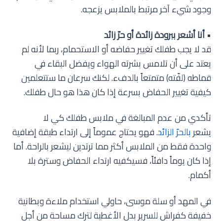
وجود شيء آخر مرتبط بالملابس يزعجه.
•
أنا أشعر ببرودة زائدة أو حرّ زائد
قد لا يجب طفلك تغيير حفاضه أو الاستحمام، ربما لأنه لم
يعتد على أن تلامس بشرته الهواء ويفضل البقاء في
قماطه (لفّته) متمتعاً بالدفء. لكنك سرعان ما ستتعلمين
كيفية تغيير الحفاض بسرعة إذا كان هذا هو حال طفلك.
تأكدي من عدم المبالغة في ملابس طفلك كي لا
يشعر
بالحرّ الزائد
. فهو يحتاج عموماً إلى ارتداء طبقة إضافية
واحدة فقط من الملابس أكثر مما ترتدين ليشعر بالراحة. أما
إذا كان يوماً دافئاً، فسيكفيه ارتداء الحفاض وسترة بلا
أكمام.
في المهد أو سلة موسى، حاولي استخدام ملاءة وبطانية
خفيفة كفراش للسرير بدل الأغطية لترك مساحة من أجل