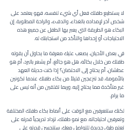
لا يستطيع طفلك فعل أي شيء لنفسه، فهو يعتمد على
شخص آخر لإمداده بالغذاء، والدفء، والراحة المطلوبة. إن
البكاء هو الطريقة التي يعبر بها الطفل عن جميع هذه
الاحتياجات أو إحداها والتأكد من استجابتك له.
في بعض الأحيان، يصعب عليك معرفة ما يحاول أن يقوله
طفلك من خلال بكائه، هل هو جائع، أم يشعر بالبرد، أم هو
عطشان، أم يحتاج إلى الاحتضان؟ إذا كنت حديثة العهد
بالأمومة، قد تنزعجين قليلاً من بكاء طفلك عندما تكونين
غير متأكدة مما يحتاج إليه. وربما تقلقين من أنه ليس على
ما يرام.
لكنك ستتعرفين مع الوقت على أنماط بكاء طفلك المختلفة
وتعرفين احتياجاته. مع نمو طفلك، تزداد تدريجياً قدرته على
تعلم طرق جديدة للتواصل معك. ستتحسن قدرته على