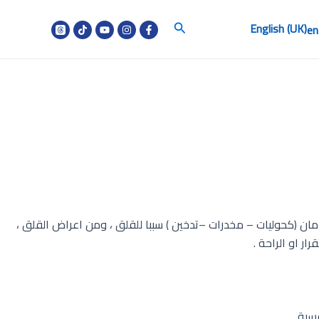
البحث
English (UK)
ن (كحوليات – مخدرات –تدخين ) سببا للقلق ، ومن اعراض القلق ،
ر او الراحة .
سية .