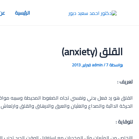
خطي
لى
الرئيسية
عن 
لمحتوى
القلق (anxiety)
بواسطة
7 فبراير, 2013
/
admin
تعريف :
القلق هو رد فعل بدني ونفسي تجاه الضغوط المحيطة وسببه مواقف حي
الحركة الدائبة والصداع والغثيان والعرق والارهاق والقلق وارتعاش 
للوقاية :
التخلص من المثيرات مثل المخدرات مع استغلال الوقت الجيد تجنب الا