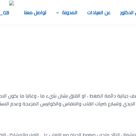
الدكتور
عن العيادات
المدونة
تواصل معنا
اتية دائمة الضغط ، او القلق بشان شيء ما ، وغالبا ما يكون الادما
الايدي وتسارع ضربات القلب والانفاس والكوابيس المزعجة وعدم الاستقرا
نشغال الزائد وتجنب ضغوط الحياة مع التغلب علي التوتر والمشاكل النف