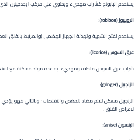
يستخدم البابونج كشراب مهديء ويحتوي علي مركب ايجدجينين الذي اث
الروبيبوز
(robibos)
:
يستخدم لفتح الشهية وتهدئة الجهاز الهضمي (والمرتبط بالقلق انعدا
عرق السوس
(licorice)
:
شراب عرق السوس ملطف ومهديء، به عدة مواد مسكنة مع استعادة 
الزنجبيل
(gringer)
:
الزنجبيل مسكن للالم مضاد للمغص والتقلصات ؛ وبالتالي فهو يؤدي 
لاعراض القلق .
الينسون
(anise)
: