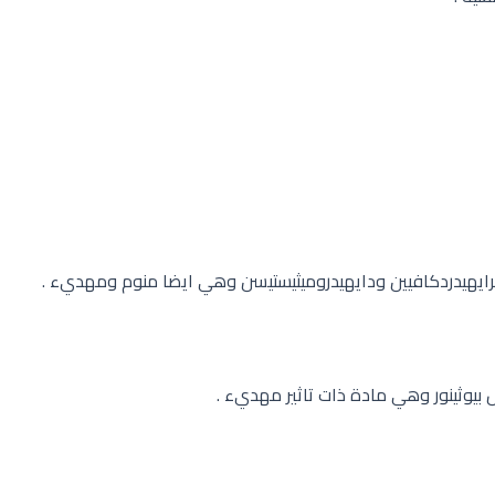
لرايهيدردكافيين ودايهيدروميثيستيسن وهي ايضا منوم ومهديء .
ل بيوثينور وهي مادة ذات تاثير مهديء .