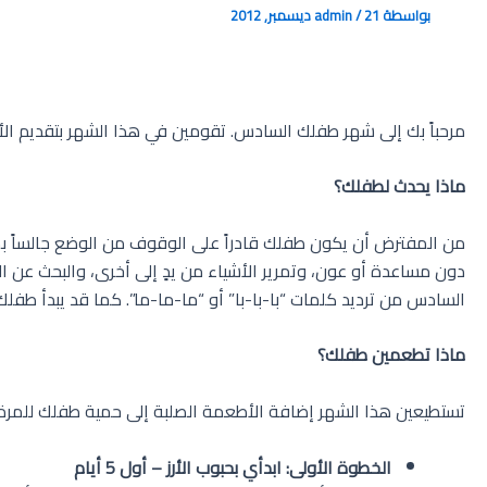
بواسطة
21 ديسمبر, 2012
/
admin
مرحباً بك إلى شهر طفلك السادس. تقومين في هذا الشهر بتقديم الأ
ماذا يحدث لطفلك؟
من المفترض أن يكون طفلك قادراً على الوقوف من الوضع جالساً بمس
دون مساعدة أو عون، وتمرير الأشياء من يدٍ إلى أخرى، والبحث عن ال
السادس من ترديد كلمات “با-با-با” أو “ما-ما-ما”. كما قد يبدأ طف
ماذا تطعمين طفلك؟
تستطيعين هذا الشهر إضافة الأطعمة الصلبة إلى حمية طفلك للمرة الأ
الخطوة الأولى: ابدأي بحبوب الأرز – أول 5 أيام