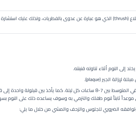
العلاج المناسب.
 إلى النوم أثناء تناوله قنينته.
لة الجير (plaque).
ينام طفلك في شهره السادس في المتوسط بين 7-8 ساعات كل ليلة. كما يأخذ
وعداً ثابتاً لنوم طفلك والتزمي به وسوف يساعده ذلك على النوم بسهو
وافقه الضروري للجلوس والزحف والمشي من خلال ما يلي: