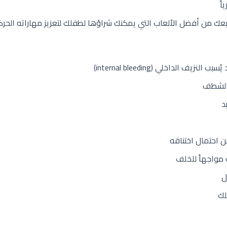
ً
من أفضل الألعاب التي يمكنك شراؤها لطفلك لتعزيز مهاراته الحركي
الداخلي (internal bleeding)
 الشطف
 احتمال اختناقه
مواجهاً للخلف
ل
لك