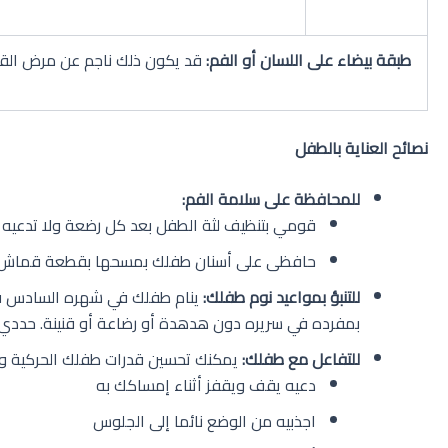
طبقة بيضاء على اللسان أو الفم
:
قد يكون ذلك ناجم عن مرض القلاع (thrush) الذي هو عبارة عن عدوى بالفطريات، ولذلك عليك استشارة الطبيب فوراً لتلقي 
نصائح العناية بالطفل
للمحافظة على سلامة الفم
:
قومي بتنظيف لثة الطفل بعد كل رضعة ولا تدعيه يخلد
حافظى على أسنان طفلك بمسحها بقطعة قماش مبللة لإزا
للتنبؤ بمواعيد نوم طفلك
:
بمفرده في سريره دون هدهدة أو رضاعة أو قنينة. حددي م
للتفاعل مع طفلك
:
يمكنك تحسين قدرات طفلك الحركية وت
دعيه يقف ويقفز أثناء إمساكك به
اجذبيه من الوضع نائما إلى الجلوس