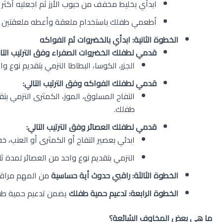
ابدأي بخليط مخفف من حبوب الأرز ثم اجعليه أكثر س
أطعمي طفلك باستخدام ملعقة وأعطه ملعقتين في 
الخطوة الثانية: ابدأي بالخضروات ثم الفواكه
قدمي لطفلك الخضروات الصفراء وفق الترتيب التا
الجزر، الكوسا، البطاطا التزمي بتقديم نوع
قدمي لطفلك الفواكه وفق الترتيب التالي
:
التفاح المسلوق، الموز، الكمثرى التزمي بت
طفلك.
قدمي لطفلك العصائر وفق الترتيب التالي
:
ابدئي بعصير التفاح أو الكمثرى أو العنب، خفيفي الع
التزمي بتقديم نوع واحد من العصائر لمدة 
الخطوة الثالثة: راقبي حدوث أية حساسية
من المهم مراقبة
الخطوة الرابعة: تدعيم حمية طفلك
يضمن تدعيم حمية طفلك
ما هي بعض المخاوف الشائعة؟