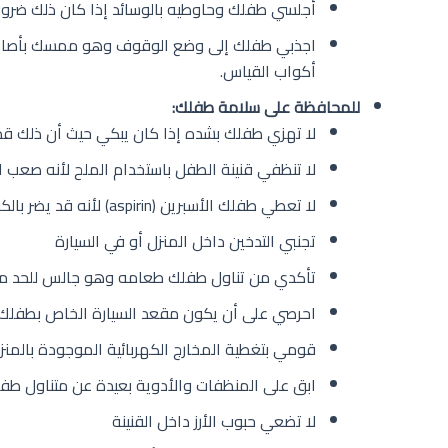
أجلسي طفلك وحاوطيه بالوسائد إذا كان ذلك ضروريا
اجذبي طفلك إلى وضع الوقوف وهو ممسك بأصابعك 
أكواب القياس.
للمحافظة على سلامة طفلك
:
لا تهزي طفلك بشده إذا كان يبكي حيث أن ذلك قد يُسبب النزيف 
لا تنظفي قنينة الطفل باستخدام الملح لأنه صعب
لا تعطي طفلك الأسبرين (aspirin) لأنه قد يضر بالكبد
تجنبي التدخين داخل المنزل أو في السيارة
تأكدي من تناول طفلك طعامه وهو جالس للحد من
احرصي على أن يكون مقعد السيارة الخاص بطفلك 
قومي بتغطية المخارج الكهربائية الموجودة بالمنز
ابق على المنظفات والأدوية بعيدة عن متناول طف
لا تضعي حبوب الأرز داخل القنينة