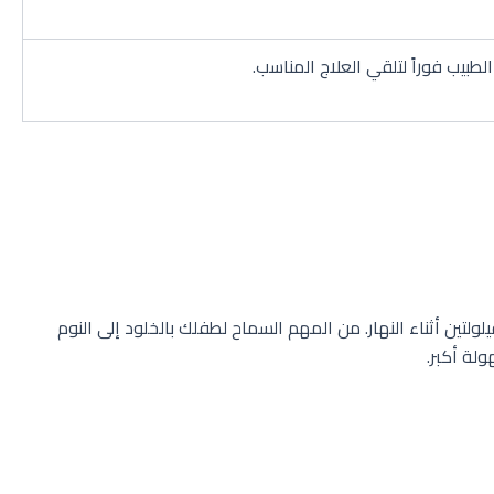
 بين قيلولة واحدة إلى قيلولتين أثناء النهار. من المهم السماح لطفلك بالخلود إلى النوم
لة أكبر.