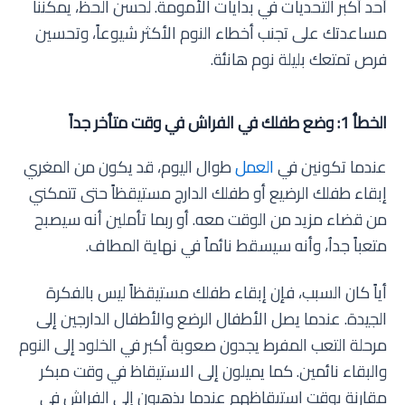
أحد أكبر التحديات في بدايات الأمومة. لحسن الحظ، يمكننا
مساعدتك على تجنب أخطاء النوم الأكثر شيوعاً، وتحسين
فرص تمتعك بليلة نوم هانئة.
الخطأ 1: وضع طفلك في الفراش في وقت متأخر جداً
عندما تكونين في
العمل
طوال اليوم، قد يكون من المغري
إبقاء طفلك الرضيع أو طفلك الدارج مستيقظاً حتى تتمكني
من قضاء مزيد من الوقت معه. أو ربما تأملين أنه سيصبح
متعباً جداُ، وأنه سيسقط نائماً في نهاية المطاف.
أياً كان السبب، فإن إبقاء طفلك مستيقظاً ليس بالفكرة
الجيدة. عندما يصل الأطفال الرضع والأطفال الدارجين إلى
مرحلة التعب المفرط يجدون صعوبة أكبر في الخلود إلى النوم
والبقاء نائمين. كما يميلون إلى الاستيقاظ في وقت مبكر
مقارنة بوقت استيقاظهم عندما يذهبون إلى الفراش في