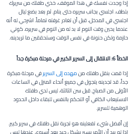
إذا وجدت نفسك في هذا الموقف، خذي طفلك من سريرك
بلطف. اجلسي بجانب سريره حتى ينام. ثم بعد بضع ليال
اجلسي في المدخل، قبل أن تغادر غرفته تماماً. اشرحي له أنه
عندما يحين وقت النوم لا بد له من النوم في سريره. كوني
حازمة ولكن حنونة في نفس الوقت وستحققين ما تريدينه.
الخطأ 6: الانتقال إلى السرير الكبير في مرحلة مبكرة جداً
إذا قمت بنقل طفلك من
مهده إلى السرير
في مرحلة مبكرة
جداً، قد تجدينه يتجول في جميع أنحاء المنزل في الساعات
الأولى من الصباح. قبل سن الثالثة، ليس لدي طفلك
الاستيعاب الكافي أو التحكم بالنفس للبقاء داخل الحدود
الوهمية للسرير.
إن أفضل شيء تفعلينه هو تجربة نقل طفلك في سرير كبير.
إذا لم يبد أن الأمر يسير بشكل جيد بعد أسبوع، عندها ليس