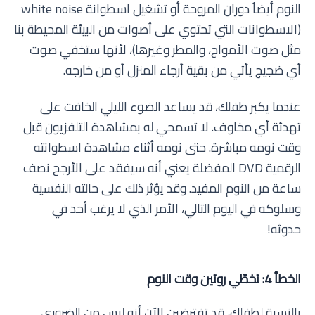
النوم أيضاُ دوران المروحة أو تشغيل اسطوانة white noise
(الاسطوانات التي تحتوي على أصوات من البيئة المحيطة بنا
مثل صوت الأمواج، والمطر وغيرها)، لأنها ستخفي صوت
أي ضجيج يأتي من بقية أرجاء المنزل أو من خارجه.
عندما يكبر طفلك، قد يساعد الضوء الليلي الخافت على
تهدئة أي مخاوف. لا تسمحي له بمشاهدة التلفزيون قبل
وقت نومه مباشرة. حتى نومه أثناء مشاهدة اسطوانته
الرقمية DVD المفضلة يعني أنه سيفقد على الأرجح نصف
ساعة من النوم المفيد. وقد يؤثر ذلك على حالته النفسية
وسلوكه في اليوم التالي، الأمر الذي لا يرغب أحد في
حدوثه!
الخطأ 4: تخطّي روتين وقت النوم
بالنسبة لطفلك، قد تفترضين الآن أنه ليس من الضروري