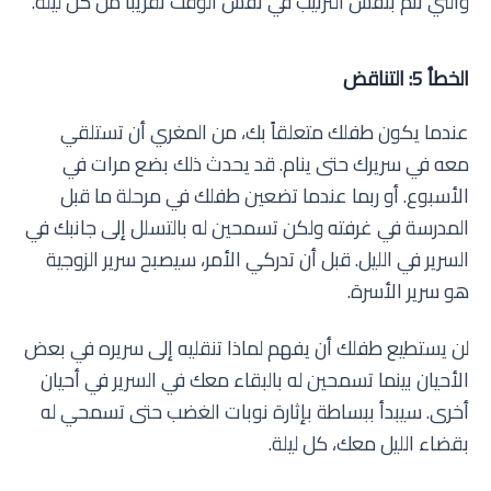
والتي تتم بنفس الترتيب في نفس الوقت تقريباً من كل ليلة.
الخطأ 5: التناقض
عندما يكون طفلك متعلقاً بك، من المغري أن تستلقي
معه في سريرك حتى ينام. قد يحدث ذلك بضع مرات في
الأسبوع. أو ربما عندما تضعين طفلك في مرحلة ما قبل
المدرسة في غرفته ولكن تسمحين له بالتسلل إلى جانبك في
السرير في الليل. قبل أن تدركي الأمر، سيصبح سرير الزوجية
هو سرير الأسرة.
لن يستطيع طفلك أن يفهم لماذا تنقليه إلى سريره في بعض
الأحيان بينما تسمحين له بالبقاء معك في السرير في أحيان
أخرى. سيبدأ ببساطة بإثارة نوبات الغضب حتى تسمحي له
بقضاء الليل معك، كل ليلة.