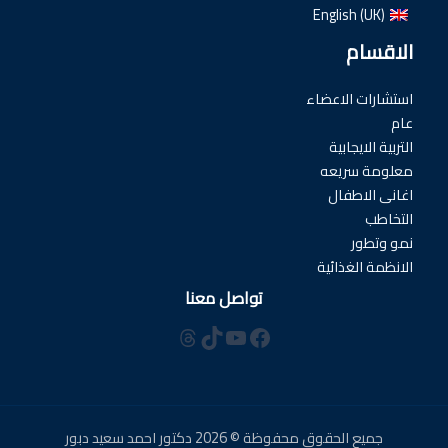
English (UK)
الاقسام
استشارات الاعضاء
عام
التربية الايجابية
معلومة سريعه
اغانى الاطفال
التخاطب
نمو وتطور
الانظمة الغذائية
تواصل معنا
فيسبوك
تيك توك
يوتيوب
ثريدز
جميع الحقوق محفوظة © 2026 دكتور احمد سعيد دبور