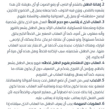
2. إهانة الطفل
بالشتم أو الضرب أو رفع الصوت أو أى طريقة: لأن هذا
يشعره بالنقص، ويزرع فيه الخوف، كما يجعله يميل إلى الخضوع للآخرين،
ليصبح «ملطشة» أو يميل إلى العدوانية والعنف والتسلط عليهم.
3. العقاب الذى لا يتناسب مع حجم الخطأ:
العدل هو الذى يخلق شخصية
متزنة ومتحملة للمسئولية، فالعقاب الزائد يجعل الطفل يشعر بالقهر
وأنه مغلوب على أمره، كما أن العقاب الصغير على الخطأ الكبير يخلق
شخصاً مستهتراً، ولو شعرتِ أن عقابك لم يكن عادلاً يمكنك أن تراجعى
قرارك، وهناك اعتبارات عديدة يجب أخذها فى الاعتبار عند تحديد العقاب
منها.. سن الطفل، شخصيته، سبب ارتكابه للخطأ، وهل هذه أول مرة أم
أنه يكرره.. إلخ.
4. العقاب دون الاهتمام بفهم الطفل لخطئه:
فهو يجعل الطفل يشعر
بالظلم، ويؤمن أن القوى يتحكم فى الضعيف دون أن يكون هناك ما
يحميه، كما أنه يعطل وظيفة العقاب فى التقويم.
5. التذبذب:
ليس من العدل أن نضع الطفل تحت رحمة أهوائنا وانفعالاتنا،
فنعفو عنه عندما نكون بحالة جيدة ونعاقبه أشد العقاب عندما نكون
غاضبين، إننا بذلك نحدث له اضطراباً فى معايير الصواب والخطأ لديه، لأن
نفس الفعل تارة يعاقب عليه وتارة لا يعاقب عليه.
6. العقوبات المبهمة:
يجب أن يعرف الطفل ما العقاب الذى سيلقاه إذا