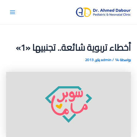
خطي
لى
Main
لمحتوى
Menu
أخطاء تربوية شائعة.. تجنبيها «1»
بواسطة
14 يناير, 2013
/
admin