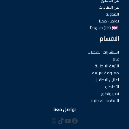
عن الدكتور
عن العيادات
المدونة
تواصل معنا
English (UK)
الاقسام
استشارات الاعضاء
عام
التربية الايجابية
معلومة سريعه
اغانى الاطفال
التخاطب
نمو وتطور
الانظمة الغذائية
تواصل معنا
فيسبوك
تيك توك
يوتيوب
ثريدز