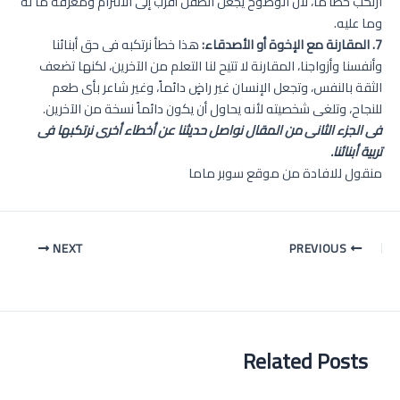
ارتكب خطأ ما، لأن الوضوح يجعل الطفل أقرب إلى الالتزام ومعرفة ما له
وما عليه.
7. المقارنة مع الإخوة أو الأصدقاء:
هذا خطأ نرتكبه فى حق أبنائنا
وأنفسنا وأزواجنا، المقارنة لا تتيح لنا التعلم من الآخرين، لكنها تضعف
الثقة بالنفس، وتجعل الإنسان غير راضٍ دائماً، وغير شاعر بأى طعم
للنجاح، وتلغى شخصيته لأنه يحاول أن يكون دائماً نسخة من الآخرين.
فى الجزء الثانى من المقال نواصل حديثنا عن أخطاء أخرى نرتكبها فى
تربية أبنائنا.
منقول للافادة من موقع سوبر ماما
Post
NEXT
PREVIOUS
navigation
Related Posts