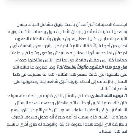
اجتمعت الصديقات أخيراً بعد أن باعدت بينهن مشاغل الحياة، جلسن
يستعدن الذكريات ثم أخذن يتبادلن الأحاديث حول وصفات الأكلات وتربية
الأبناء والمدارس، كان الصغار يلعبون حولهن وأتت الطفلة الصغيرة
تطلب من أمها شيئاً، فقالت الأم شاكية من ابنتها: «دى بتتكسف أوى
لدرجة أن لما حد بيسألها اسمك إيه مابتردش وبتخبى وشها فىّ، حاولت
معاها كتير بس مفيش فايدة، دى لما تكبر الناس هتاكلها كده!».
هل يبدو هذا المشهد مألوفاً بالنسبة لكِ؟
وما خطورة ما قالته الأم
على طفلتها التى كانت تسمع هذا الكلام؟ هذا ما سنعرفه فى هذا
المقال، بالإضافة إلى أخطاء تربوية أخرى شائعة بيننا وخطورتها على
شخصيات أبنائنا.
1. توجيه النقد السلبى:
كما فى المثال الذى ذكرته فى المقدمة، سواء
كان ذلك أمام الآخرين أو كانت الأم والطفل وحدهما، هذه الرسائل
السلبية ترسخ فى الطفل السلوك السلبى، لأن كلام الأم عن ابنها يرسم
صورته عن نفسه، فلو رسمت له أمه صورة أنه خجول فسوف يتصرف
بالطريقة التى تؤكد هذه الصورة الذاتية، والتوجيه له طرق أخرى لا يتسع
لها هذا المقال.